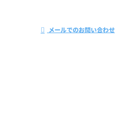
受付時間／8：00～17：00
メールでのお問い合わせ
ホーム
業務案内
会社紹介
採用情報
会社概要
BLOG
お問い合わせ
サイトマップ
株式会社ツインズ
〒739-0151